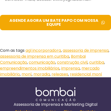
AGENDE AGORA UM BATE PAPO COM NOSSA
EQUIPE
Com as tags
agl incorporadora
,
assessoria de imprensa
,
assessoria de imprensa em curitiba
,
Bombai
Comunicação
,
comunicação
,
construção civil
,
curitiba
,
empreendimentos imobiliários
,
imprensa
,
mercado
imobiliário
,
moní
,
moradia
,
releases
,
residencial moní
Assessoria de Imprensa e Marketing Digital