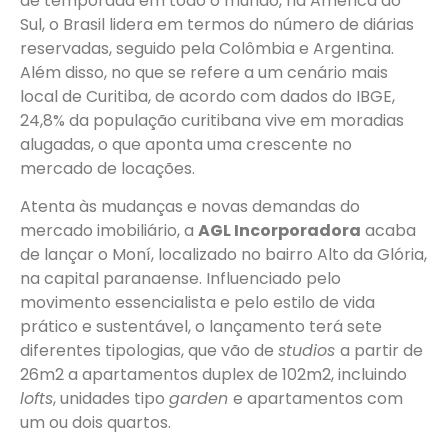
de temporada em todo o mundo, na América do
Sul, o Brasil lidera em termos do número de diárias
reservadas, seguido pela Colômbia e Argentina.
Além disso, no que se refere a um cenário mais
local de Curitiba, de acordo com dados do IBGE,
24,8% da população curitibana vive em moradias
alugadas, o que aponta uma crescente no
mercado de locações.
Atenta às mudanças e novas demandas do
mercado imobiliário, a
AGL Incorporadora
acaba
de lançar o Moní, localizado no bairro Alto da Glória,
na capital paranaense. Influenciado pelo
movimento essencialista e pelo estilo de vida
prático e sustentável, o lançamento terá sete
diferentes tipologias, que vão de
studios
a partir de
26m
2
a apartamentos duplex de 102m
2
, incluindo
lofts
, unidades tipo
garden
e apartamentos com
um ou dois quartos.