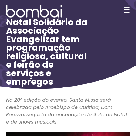
☰
Natal Solidário da
Associação
Evangelizar tem
programação
religiosa, cultural
e feirão de
serviços e
empregos
Na 20ª edição do evento, Santa Missa será
celebrada pelo Arcebispo de Curitiba, Dom
Peruzzo, seguida da encenação do Auto de Natal
e de shows musicais