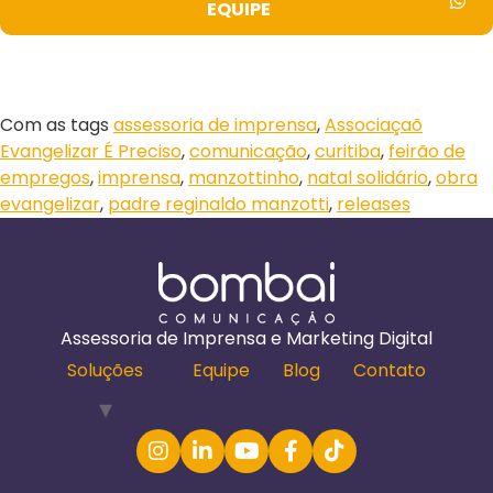
EQUIPE
Com as tags
assessoria de imprensa
,
Associaçaõ
Evangelizar É Preciso
,
comunicação
,
curitiba
,
feirão de
empregos
,
imprensa
,
manzottinho
,
natal solidário
,
obra
evangelizar
,
padre reginaldo manzotti
,
releases
Assessoria de Imprensa e Marketing Digital
Soluções
Equipe
Blog
Contato