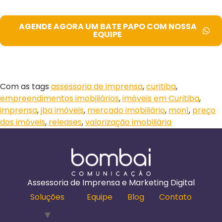
AGENDE AGORA UM BATE PAPO COM NOSSA
EQUIPE
Com as tags
assessoria de imprensa
,
curitiba
,
empreendimentos imobiliários
,
imóveis em Curitiba
,
imprensa
,
jba imóveis
,
mercado imobiliário
,
moní
,
preço
dos imóveis
,
releases
,
valorização imobiliária
Assessoria de Imprensa e Marketing Digital
Soluções
Equipe
Blog
Contato