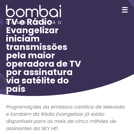
☰
TV e Rádio
Evangelizar
iniciam
transmissões
pela maior
operadora de TV
por assinatura
via satélite do
país
Programações da emissora católica de televisão
e também da Rádio Evangelizar já estão
disponíveis para os mais de cinco milhões de
assinantes da SKY HD