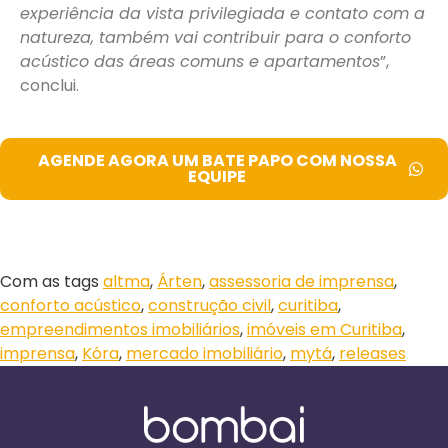
experiência da vista privilegiada e contato com a
natureza, também vai contribuir para o conforto
acústico das áreas comuns e apartamentos
”,
conclui.
AGENDE AGORA UM BATE PAPO COM NOSSA
EQUIPE
Com as tags
altma
,
Árten
,
assessoria de imprensa
,
conforto acústico
,
construção civil
,
curitiba
,
empreendimentos imobiliários
,
imóveis em Curitiba
,
imprensa
,
Kóra
,
mercado imobiliário
,
mytá
,
releases