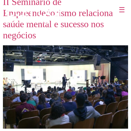
II Seminário de
☰
Empreendedorismo relaciona
saúde mental e sucesso nos
negócios