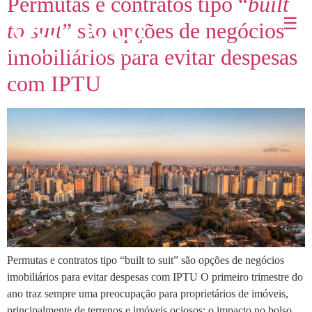
Permutas e contratos tipo “
built
☰
to suit
” são opções de negócios
imobiliários para evitar despesas
com IPTU
Permutas e contratos tipo “built to suit” são opções de negócios
imobiliários para evitar despesas com IPTU O primeiro trimestre do
ano traz sempre uma preocupação para proprietários de imóveis,
principalmente de terrenos e imóveis ociosos: o impacto no bolso