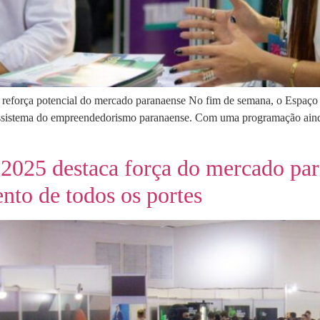
 reforça potencial do mercado paranaense No fim de semana, o Espaço 
sistema do empreendedorismo paranaense. Com uma programação ainda m
 2025 destaca força do mercado pa
nto de todos os portes