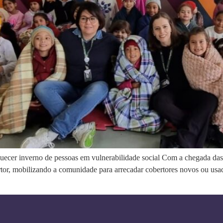
cer inverno de pessoas em vulnerabilidade social Com a chegada das 
or, mobilizando a comunidade para arrecadar cobertores novos ou usa