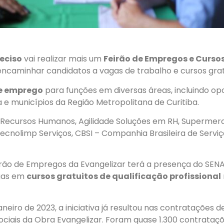
eciso
vai realizar mais um
Feirão de Empregos e Curso
ncaminhar candidatos a vagas de trabalho e cursos grat
de emprego
para funções em diversas áreas, incluindo o
a e municípios da Região Metropolitana de Curitiba.
m Recursos Humanos, Agilidade Soluções em RH, Superme
cnolimp Serviços, CBSI – Companhia Brasileira de Serviço
rão de Empregos da Evangelizar terá a presença do SENA
agas em
cursos gratuitos de qualificação profissional
neiro de 2023, a iniciativa já resultou nas contratações 
Sociais da Obra Evangelizar. Foram quase 1.300 contrata