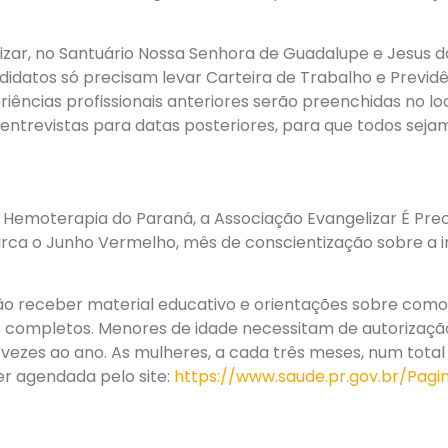
elizar, no Santuário Nossa Senhora de Guadalupe e Jesus 
didatos só precisam levar Carteira de Trabalho e Previdê
iências profissionais anteriores serão preenchidas no lo
entrevistas para datas posteriores, para que todos seja
emoterapia do Paraná, a Associação Evangelizar É Prec
rca o Junho Vermelho, mês de conscientização sobre a 
o receber material educativo e orientações sobre como 
os completos. Menores de idade necessitam de autorizaç
vezes ao ano. As mulheres, a cada três meses, num total
er agendada pelo site:
https://www.saude.pr.gov.br/Pa