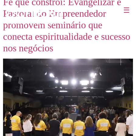
Fé que constrói: Evangelizar e
☰
Pastoral do Empreendedor
promovem seminário que
conecta espiritualidade e sucesso
nos negócios